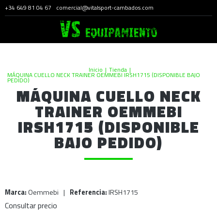
+34 649 81 04 67
comercial@vitalsport-cambados.com
Inicio
|
Tienda
|
MÁQUINA CUELLO NECK TRAINER OEMMEBI IRSH1715 (DISPONIBLE BAJO
PEDIDO)
MÁQUINA CUELLO NECK
TRAINER OEMMEBI
IRSH1715 (DISPONIBLE
BAJO PEDIDO)
Marca:
Oemmebi
|
Referencia:
IRSH1715
Consultar precio