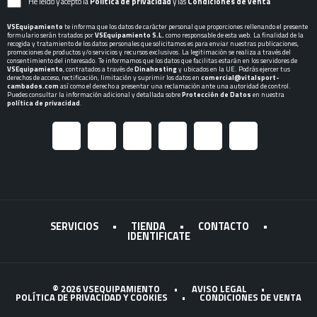
He leído y acepto la
Política de privacidad
y las
Condiciones de venta
VSEquipamiento
te informa que los datos de carácter personal que proporciones rellenando el presente
formulario serán tratados por
VSEquipamiento S.L.
como responsable de esta web. La finalidad de la
recogida y tratamiento de los datos personales que solicitamos es para enviar nuestras publicaciones,
promociones de productos y/o servicios y recursos exclusivos. La legitimación se realiza a través del
consentimiento del interesado. Te informamos que los datos que facilitas estarán en los servidores de
VSEquipamiento
, contratados a través de
Dinahosting
y ubicados en la UE. Podrás ejercer tus
derechos de acceso, rectificación, limitación y suprimir los datos en
comercial@vitalsport-
cambados.com
así como el derecho a presentar una reclamación ante una autoridad de control.
Puedes consultar la información adicional y detallada sobre
Protección de Datos
en nuestra
política de privacidad
.
SERVICIOS
•
TIENDA
•
CONTACTO
•
IDENTIFICATE
© 2026 VSEQUIPAMIENTO
•
AVISO LEGAL
•
POLÍTICA DE PRIVACIDAD Y COOKIES
•
CONDICIONES DE VENTA