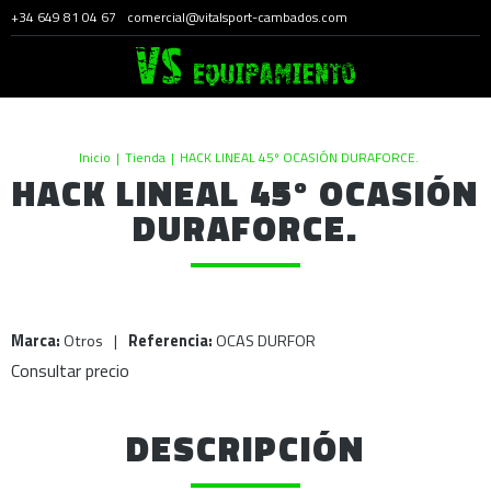
+34 649 81 04 67
comercial@vitalsport-cambados.com
Inicio
|
Tienda
|
HACK LINEAL 45º OCASIÓN DURAFORCE.
HACK LINEAL 45º OCASIÓN
DURAFORCE.
Marca:
Otros
|
Referencia:
OCAS DURFOR
Consultar precio
DESCRIPCIÓN