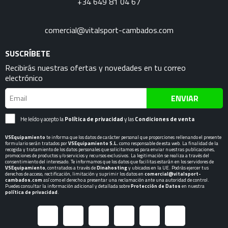
+34 649 81 04 67
comercial@vitalsport-cambados.com
SUSCRÍBETE
Recibirás nuestras ofertas y novedades en tu correo
electrónico
ENVIAR
He leído y acepto la
Política de privacidad
y las
Condiciones de venta
VSEquipamiento
te informa que los datos de carácter personal que proporciones rellenando el presente
formulario serán tratados por
VSEquipamiento S.L.
como responsable de esta web. La finalidad de la
recogida y tratamiento de los datos personales que solicitamos es para enviar nuestras publicaciones,
promociones de productos y/o servicios y recursos exclusivos. La legitimación se realiza a través del
consentimiento del interesado. Te informamos que los datos que facilitas estarán en los servidores de
VSEquipamiento
, contratados a través de
Dinahosting
y ubicados en la UE. Podrás ejercer tus
derechos de acceso, rectificación, limitación y suprimir los datos en
comercial@vitalsport-
cambados.com
así como el derecho a presentar una reclamación ante una autoridad de control.
Puedes consultar la información adicional y detallada sobre
Protección de Datos
en nuestra
política de privacidad
.