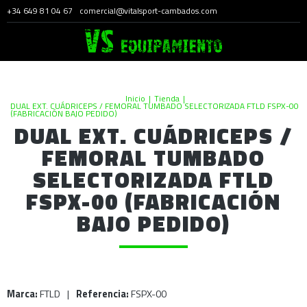
+34 649 81 04 67
comercial@vitalsport-cambados.com
Inicio
|
Tienda
|
DUAL EXT. CUÁDRICEPS / FEMORAL TUMBADO SELECTORIZADA FTLD FSPX-00
(FABRICACIÓN BAJO PEDIDO)
DUAL EXT. CUÁDRICEPS /
FEMORAL TUMBADO
SELECTORIZADA FTLD
FSPX-00 (FABRICACIÓN
BAJO PEDIDO)
Marca:
FTLD
|
Referencia:
FSPX-00