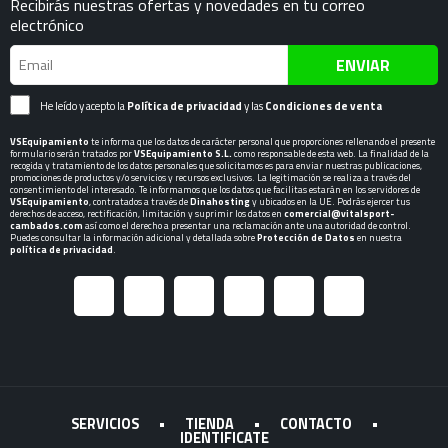
Recibirás nuestras ofertas y novedades en tu correo
electrónico
ENVIAR
He leído y acepto la
Política de privacidad
y las
Condiciones de venta
VSEquipamiento
te informa que los datos de carácter personal que proporciones rellenando el presente
formulario serán tratados por
VSEquipamiento S.L.
como responsable de esta web. La finalidad de la
recogida y tratamiento de los datos personales que solicitamos es para enviar nuestras publicaciones,
promociones de productos y/o servicios y recursos exclusivos. La legitimación se realiza a través del
consentimiento del interesado. Te informamos que los datos que facilitas estarán en los servidores de
VSEquipamiento
, contratados a través de
Dinahosting
y ubicados en la UE. Podrás ejercer tus
derechos de acceso, rectificación, limitación y suprimir los datos en
comercial@vitalsport-
cambados.com
así como el derecho a presentar una reclamación ante una autoridad de control.
Puedes consultar la información adicional y detallada sobre
Protección de Datos
en nuestra
política de privacidad
.
SERVICIOS
•
TIENDA
•
CONTACTO
•
IDENTIFICATE