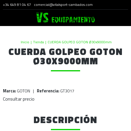
+34 649 81 04 67
comercial@vitalsport-cambados.com
Inicio
|
Tienda
|
CUERDA GOLPEO GOTON Ø30x9000mm
CUERDA GOLPEO GOTON
Ø30X9000MM
Marca:
GOTON
|
Referencia:
GT3017
Consultar precio
DESCRIPCIÓN