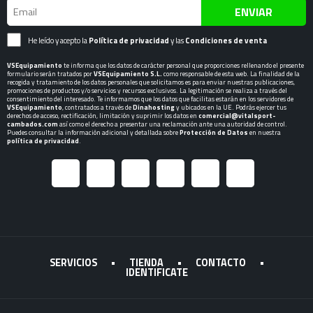
ENVIAR
He leído y acepto la
Política de privacidad
y las
Condiciones de venta
VSEquipamiento
te informa que los datos de carácter personal que proporciones rellenando el presente
formulario serán tratados por
VSEquipamiento S.L.
como responsable de esta web. La finalidad de la
recogida y tratamiento de los datos personales que solicitamos es para enviar nuestras publicaciones,
promociones de productos y/o servicios y recursos exclusivos. La legitimación se realiza a través del
consentimiento del interesado. Te informamos que los datos que facilitas estarán en los servidores de
VSEquipamiento
, contratados a través de
Dinahosting
y ubicados en la UE. Podrás ejercer tus
derechos de acceso, rectificación, limitación y suprimir los datos en
comercial@vitalsport-
cambados.com
así como el derecho a presentar una reclamación ante una autoridad de control.
Puedes consultar la información adicional y detallada sobre
Protección de Datos
en nuestra
política de privacidad
.
SERVICIOS
•
TIENDA
•
CONTACTO
•
IDENTIFICATE